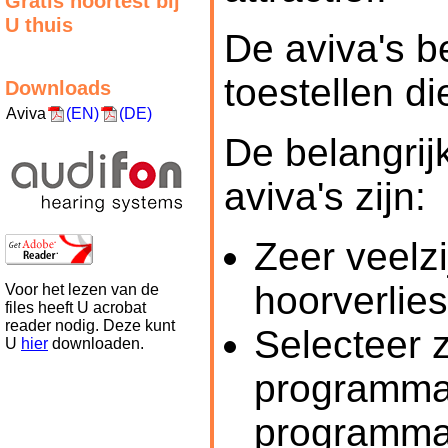
Gratis hoortest bij
U thuis
De aviva's b
toestellen d
Downloads
Aviva
(EN)
(DE)
De belangri
aviva's zijn:
Zeer veelzi
hoorverlie
Voor het lezen van de
files heeft U acrobat
reader nodig. Deze kunt
Selecteer z
U
hier
downloaden.
programma'
programma