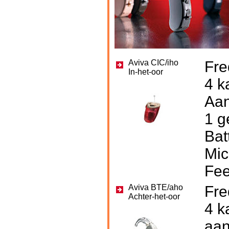
Aviva CIC/iho
Fre
In-het-oor
4 k
Aan
1 
Bat
Mic
Fee
Aviva BTE/aho
Fre
Achter-het-oor
4 k
aan