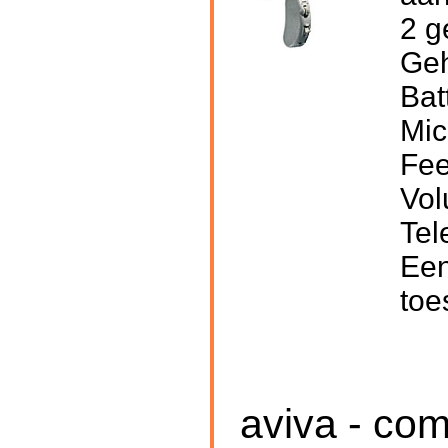
2 g
Geh
Bat
Mic
Fee
Vol
Tel
Een
toe
aviva - com