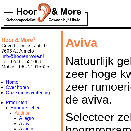
®
Aviva
Hoor & More
Govert Flinckstraat 10
7606 AJ Almelo
info@hoorenmore.nl
Natuurlijk g
Tel.: 0546 - 531066
Mobiel : 06 - 21915605
zeer hoge kw
Home
zeer rumoeri
Over horen
Onze dienstverlening
de aviva.
Producten
Hoortoestellen
Audifon
Selecteer zel
Allegro
Aviva
hoorprogram
Avacio