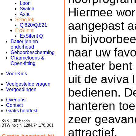
Loon
Hiermee word
Switch
Axia
SeboTek
aangepast a
Q.820/Q.821
ExSilent
in bijvoorbe
ExSilent Q
Batterijen en
onderhoud
naar uw favor
Gehoorbescherming
Charmefoons &
theater bent 
Open-fitting
Voor Kids
uit de aviva 
Veelgestelde vragen
bedienen. De
Vergoedingen
Over ons
hanteren toe
Contact
Gratis hoortest
zeer geavan
KvK : 08167885
BTW no : nl.1284.74.178.B01
attractief.