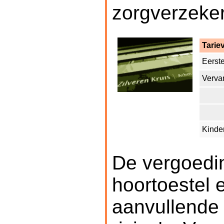
zorgverzekera
Tarie
Eerst
Verva
Kinder
De vergoedi
hoortoestel 
aanvullende