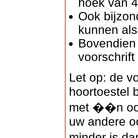
hoek van 4
Ook bijzon
kunnen als 
Bovendien 
voorschrift
Let op: de 
hoortoestel 
met ��n oor
uw andere oo
minder is da