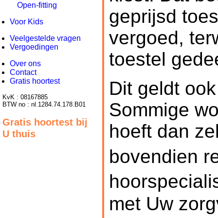
Open-fitting
geprijsd toe
Voor Kids
vergoed, ter
Veelgestelde vragen
Vergoedingen
toestel gedee
Over ons
Contact
Gratis hoortest
Dit geldt oo
KvK : 08167885
Sommige wor
BTW no : nl.1284.74.178.B01
Gratis hoortest bij
hoeft dan zel
U thuis
bovendien r
hoorspeciali
met Uw zorg