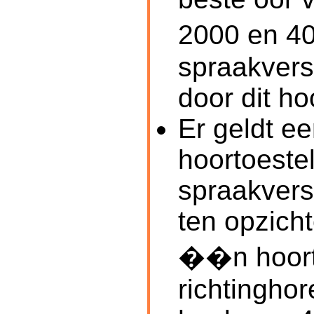
2000 en 40
spraakvers
door dit ho
Er geldt ee
hoortoestel
spraakvers
ten opzich
��n hoorto
richtinghor