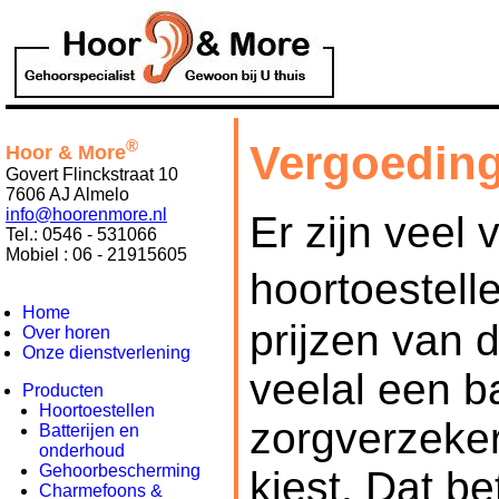
®
Vergoedin
Hoor & More
Govert Flinckstraat 10
7606 AJ Almelo
info@hoorenmore.nl
Er zijn veel 
Tel.: 0546 - 531066
Mobiel : 06 - 21915605
hoortoestell
Home
prijzen van d
Over horen
Onze dienstverlening
veelal een 
Producten
Hoortoestellen
zorgverzeker
Batterijen en
onderhoud
Gehoorbescherming
kiest. Dat b
Charmefoons &