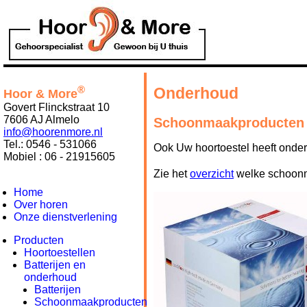
®
Onderhoud
Hoor & More
Govert Flinckstraat 10
7606 AJ Almelo
Schoonmaakproducten
info@hoorenmore.nl
Tel.: 0546 - 531066
Ook Uw hoortoestel heeft onde
Mobiel : 06 - 21915605
Zie het
overzicht
welke schoon
Home
Over horen
Onze dienstverlening
Producten
Hoortoestellen
Batterijen en
onderhoud
Batterijen
Schoonmaakproducten