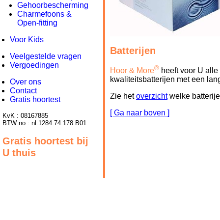
Gehoorbescherming
Charmefoons &
Open-fitting
Voor Kids
Batterijen
Veelgestelde vragen
Vergoedingen
®
Hoor & More
heeft voor U alle
kwaliteitsbatterijen met een la
Over ons
Contact
Zie het
overzicht
welke batterij
Gratis hoortest
[ Ga naar boven ]
KvK : 08167885
BTW no : nl.1284.74.178.B01
Gratis hoortest bij
U thuis