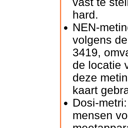
vast te ste
hard.
NEN-meting
volgens de
3419, omva
de locatie 
deze metin
kaart gebra
Dosi-metri
mensen vo
meetappar