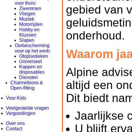
voor thuis:
gebied van v
Zwemmen
Vliegen
geluidsmetin
Muziek
Motorrijden
Hobby en
onderhoud.
Klussen
Slapen
Oorbescherming
Waarom jaar
voor op het werk:
Otoplastieken
Universeel
Kappen en
Alpine advis
disposables
Diensten
altijd een on
Charmefoons &
Open-fitting
Dit biedt na
Voor Kids
Veelgestelde vragen
Jaarlijkse 
Vergoedingen
Over ons
U blijft er
Contact