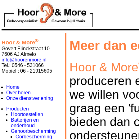
®
Meer dan e
Hoor & More
Govert Flinckstraat 10
7606 AJ Almelo
info@hoorenmore.nl
Hoor & More
Tel.: 0546 - 531066
Mobiel : 06 - 21915605
produceren e
Home
we willen vo
Over horen
Onze dienstverlening
graag een 'fu
Producten
Hoortoestellen
bieden dan 
Batterijen en
onderhoud
Gehoorbescherming
ondersteune
Oorbescherming