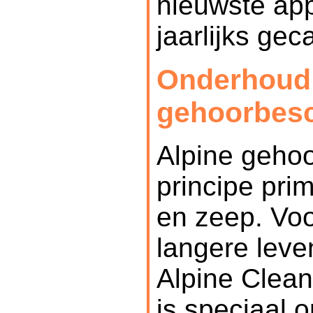
nieuwste app
jaarlijks gec
Onderhoud 
gehoorbes
Alpine geho
principe pri
en zeep. Voo
langere leve
Alpine Clea
is speciaal 