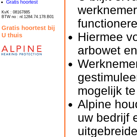
Gratis hoortest
werknemer
KvK : 08167885
BTW no : nl.1284.74.178.B01
functioner
Gratis hoortest bij
Hiermee vo
U thuis
arbowet en
Werknemers
gestimulee
mogelijk te
Alpine houd
uw bedrijf
uitgebreid