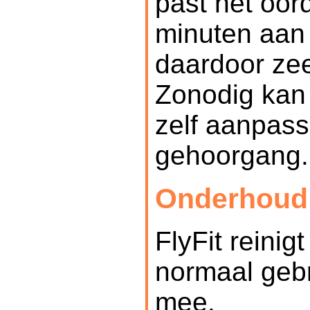
past het oor
minuten aan
daardoor zee
Zonodig kan 
zelf aanpas
gehoorgang.
Onderhoud
FlyFit reinig
normaal gebr
mee.