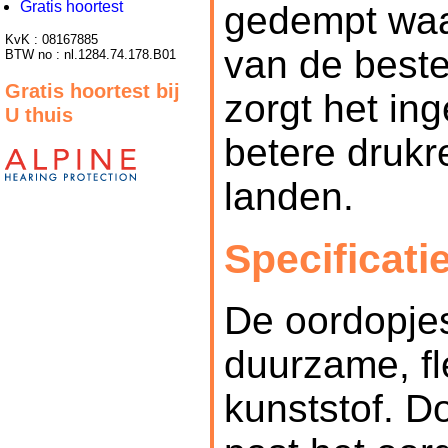
Gratis hoortest
gedempt waar
KvK : 08167885
van de best
BTW no : nl.1284.74.178.B01
Gratis hoortest bij
zorgt het in
U thuis
betere drukre
landen.
Specificati
De oordopje
duurzame, fl
kunststof. D