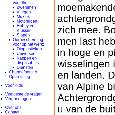
voor thuis:
moemakend
Zwemmen
Vliegen
achtergrond
Muziek
Motorrijden
Hobby en
zich mee. B
Klussen
Slapen
men last heb
Oorbescherming
voor op het werk:
Otoplastieken
in hoge en pi
Universeel
Kappen en
wisselingen i
disposables
Diensten
en landen. 
Charmefoons &
Open-fitting
van Alpine b
Voor Kids
Veelgestelde vragen
Achtergrond
Vergoedingen
u van de bui
Over ons
Contact