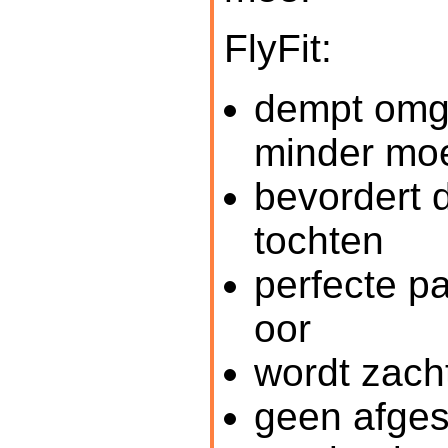
FlyFit:
dempt omg
minder mo
bevordert d
tochten
perfecte p
oor
wordt zach
geen afges