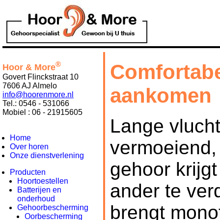
®
Comfortabel
Hoor & More
Govert Flinckstraat 10
7606 AJ Almelo
aankomen
info@hoorenmore.nl
Tel.: 0546 - 531066
Mobiel : 06 - 21915605
Lange vlucht
Home
vermoeiend,
Over horen
Onze dienstverlening
gehoor krijg
Producten
Hoortoestellen
ander te ver
Batterijen en
onderhoud
brengt mono
Gehoorbescherming
Oorbescherming